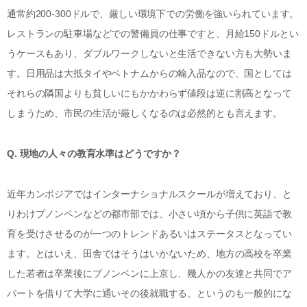
通常約200-300ドルで、厳しい環境下での労働を強いられています。
レストランの駐車場などでの警備員の仕事ですと、月給150ドルとい
うケースもあり、ダブルワークしないと生活できない方も大勢いま
す。日用品は大抵タイやベトナムからの輸入品なので、国としては
それらの隣国よりも貧しいにもかかわらず値段は逆に割高となって
しまうため、市民の生活が厳しくなるのは必然的とも言えます。
Q. 現地の人々の教育水準はどうですか？
近年カンボジアではインターナショナルスクールが増えており、と
りわけプノンペンなどの都市部では、小さい頃から子供に英語で教
育を受けさせるのが一つのトレンドあるいはステータスとなってい
ます。とはいえ、田舎ではそうはいかないため、地方の高校を卒業
した若者は卒業後にプノンペンに上京し、幾人かの友達と共同でア
パートを借りて大学に通いその後就職する、というのも一般的にな