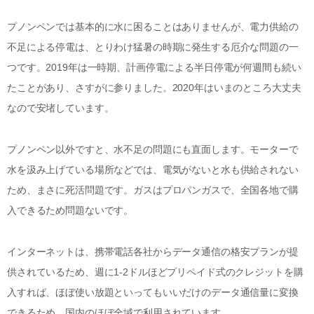
プノンペンでは基本的に水に困ることはありませんが、電力供給の
不足による停電は、とりわけ猛暑の時期に発生する厄介な問題の一
つです。2019年は一時期、計画停電による半日停電が何週間も続い
たことがあり、さすがに参りました。2020年はいまのところ大丈夫
なので安堵しています。
プノンペン以外ですと、水不足の問題にも直面します。モーターで
水を汲み上げている場所などでは、電気がないと水も供給されない
ため、まさに死活問題です。ガスはプロパンガスで、全国各地で購
入できるため問題ないです。
インターネットは、携帯電話各社からデータ通信の格安プランが提
供されているため、週に1-2ドルほどプリペイド式のクレジットを購
入すれば、ほぼ使い放題といってもいいだけのデータ通信量に変換
できるため、国内のほぼ全域で利用されています。